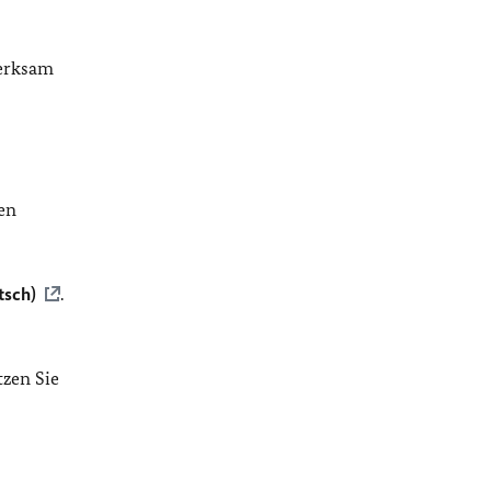
merksam
en
tsch)
.
zen Sie