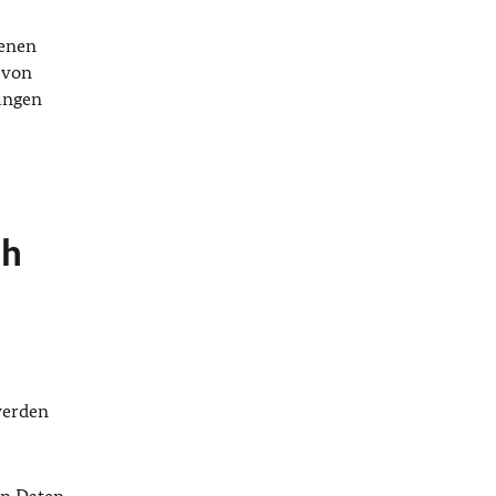
genen
 von
ungen
ch
werden