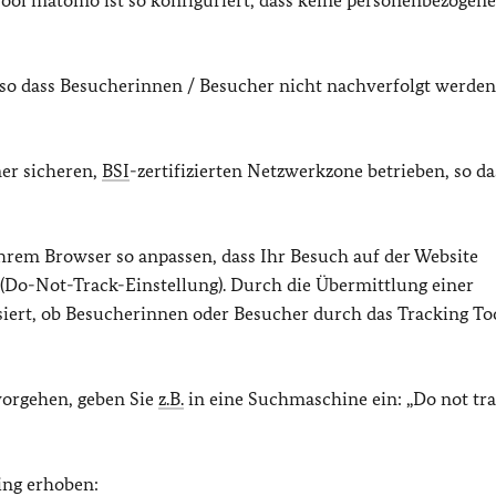
ol matomo ist so konfiguriert, dass keine personenbezogen
 so dass Besucherinnen / Besucher nicht nachverfolgt werden
ner sicheren,
BSI
-zertifizierten Netzwerkzone betrieben, so da
hrem Browser so anpassen, dass Ihr Besuch auf der Website
 (Do-Not-Track-Einstellung). Durch die Übermittlung einer
siert, ob Besucherinnen oder Besucher durch das Tracking To
vorgehen, geben Sie
z.B.
in eine Suchmaschine ein: „Do not tr
ing erhoben: