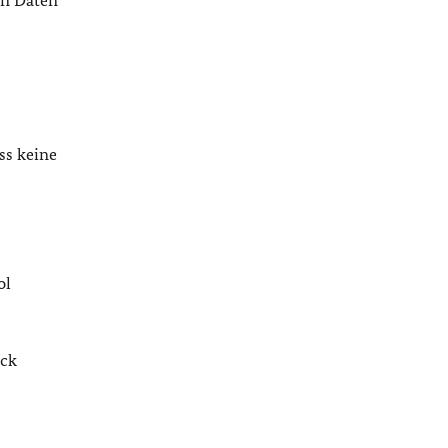
en Daten
ss keine
ol
ack