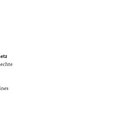
etz
Rechte
ines