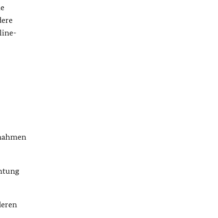
he
dere
line-
aßnahmen
chtung
deren