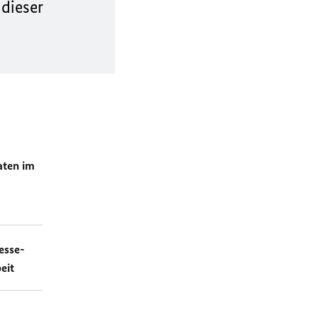
 dieser
aten im
esse-
eit